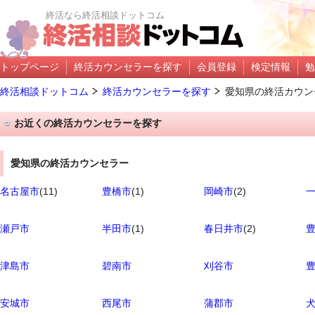
終活なら終活相談ドットコム
トップページ
終活カウンセラーを探す
会員登録
検定情報
勉
終活相談ドットコム
終活カウンセラーを探す
愛知県の終活カウン
お近くの終活カウンセラーを探す
愛知県の終活カウンセラー
名古屋市
(11)
豊橋市
(1)
岡崎市
(2)
瀬戸市
半田市
(1)
春日井市
(2)
津島市
碧南市
刈谷市
安城市
西尾市
蒲郡市