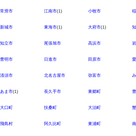
常滑市
江南市
(1)
小牧市
新城市
東海市
(1)
大府市
(1)
知立市
尾張旭市
高浜市
豊明市
日進市
田原市
清須市
北名古屋市
弥富市
あま市
(1)
長久手市
東郷町
大口町
扶桑町
大治町
飛島村
阿久比町
東浦町