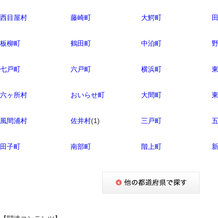
西目屋村
藤崎町
大鰐町
板柳町
鶴田町
中泊町
七戸町
六戸町
横浜町
六ヶ所村
おいらせ町
大間町
風間浦村
佐井村
(1)
三戸町
田子町
南部町
階上町