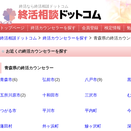
終活なら終活相談ドットコム
トップページ
終活カウンセラーを探す
会員登録
検定情報
勉
終活相談ドットコム
終活カウンセラーを探す
青森県の終活カウン
お近くの終活カウンセラーを探す
青森県の終活カウンセラー
青森市
(6)
弘前市
(2)
八戸市
(9)
五所川原市
(2)
十和田市
三沢市
つがる市
平川市
平内町
蓬田村
外ヶ浜町
鰺ヶ沢町