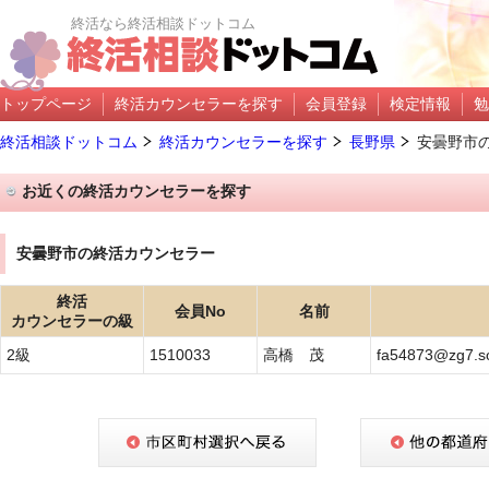
終活なら終活相談ドットコム
トップページ
終活カウンセラーを探す
会員登録
検定情報
勉
終活相談ドットコム
終活カウンセラーを探す
長野県
安曇野市
お近くの終活カウンセラーを探す
安曇野市の終活カウンセラー
終活
会員No
名前
カウンセラーの級
2級
1510033
高橋 茂
fa54873@zg7.so