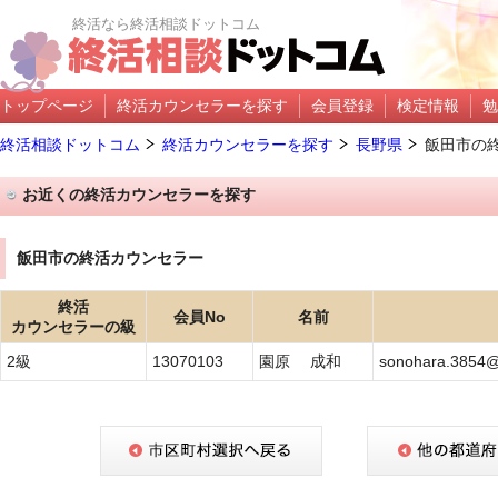
終活なら終活相談ドットコム
トップページ
終活カウンセラーを探す
会員登録
検定情報
勉
終活相談ドットコム
終活カウンセラーを探す
長野県
飯田市の
お近くの終活カウンセラーを探す
飯田市の終活カウンセラー
終活
会員No
名前
カウンセラーの級
2級
13070103
園原 成和
sonohara.3854@b