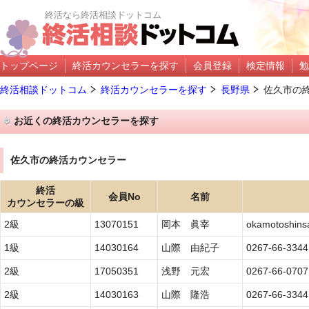
終活なら終活相談ドットコム
トップページ
終活カウンセラーを探す
会員登録
検定情報
勉
終活相談ドットコム
終活カウンセラーを探す
長野県
佐久市の
お近くの終活カウンセラーを探す
佐久市の終活カウンセラー
終活
会員No
名前
カウンセラーの級
2級
13070151
岡本 眞宰
okamotoshins
1級
14030164
山際 由紀子
0267-66-3344
2級
17050351
浅野 元宏
0267-66-0707
2級
14030163
山際 隆浩
0267-66-3344