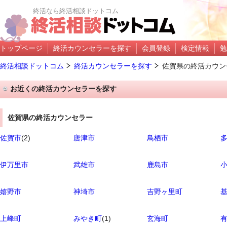
終活なら終活相談ドットコム
トップページ
終活カウンセラーを探す
会員登録
検定情報
勉
終活相談ドットコム
終活カウンセラーを探す
佐賀県の終活カウン
お近くの終活カウンセラーを探す
佐賀県の終活カウンセラー
佐賀市
(2)
唐津市
鳥栖市
伊万里市
武雄市
鹿島市
嬉野市
神埼市
吉野ヶ里町
上峰町
みやき町
(1)
玄海町