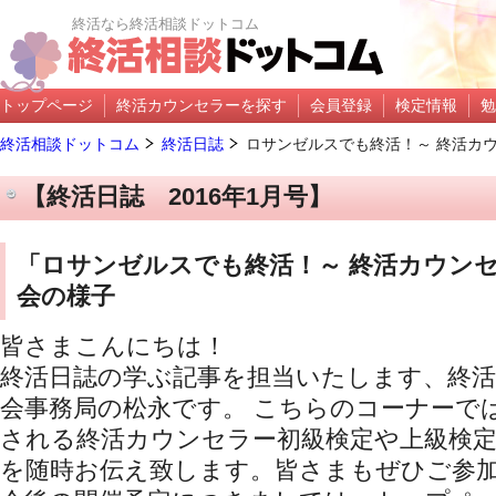
終活なら終活相談ドットコム
トップページ
終活カウンセラーを探す
会員登録
検定情報
勉
終活相談ドットコム
終活日誌
ロサンゼルスでも終活！～ 終活カウ
【終活日誌 2016年1月号】
「ロサンゼルスでも終活！～ 終活カウン
会の様子
皆さまこんにちは！
終活日誌の学ぶ記事を担当いたします、終
会事務局の松永です。 こちらのコーナーで
される終活カウンセラー初級検定や上級検定
を随時お伝え致します。皆さまもぜひご参