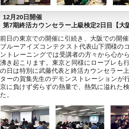
12月20日開催
第7期終活カウンセラー上級検定2日目【大
前日の東京での開催に引続き、大阪での開
ブルーアイズコンテクスト代表山下潤様の
ントレーニングでは受講者の方々から心か
沸き起こります。東京と同様にロープレも
の日は特別に武藤代表と終活カウンセラー
ターの賀集先生のデモンストレーションが
京に負けず劣らずの熱量で、熱気に溢れた
た。